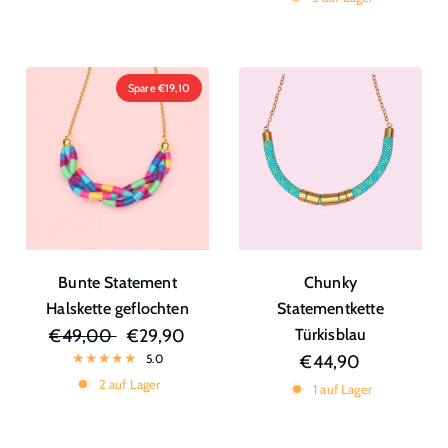
Spare €19,10
Bunte Statement
Chunky
Halskette geflochten
Statementkette
€49,00
€29,90
Türkisblau
5.0
€44,90
2 auf Lager
1 auf Lager