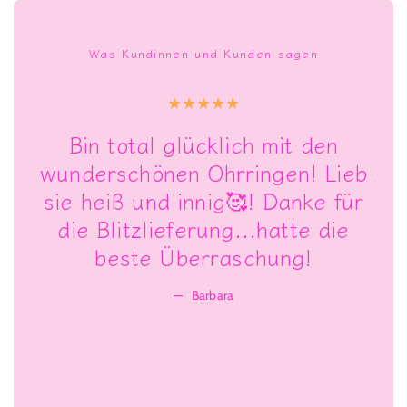
Was Kundinnen und Kunden sagen
Die Ohrringe sind toll und ich
ieb
habe schon häufiger Komplimente
für
bekommen. Aber ACHTUNG: der
e
Shop macht süchtig! 😅
Sophie