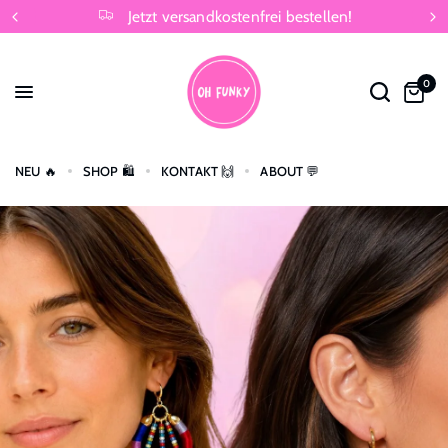
Jetzt versandkostenfrei bestellen!
0
NEU 🔥
SHOP 🛍️
KONTAKT 🙌
ABOUT 💬